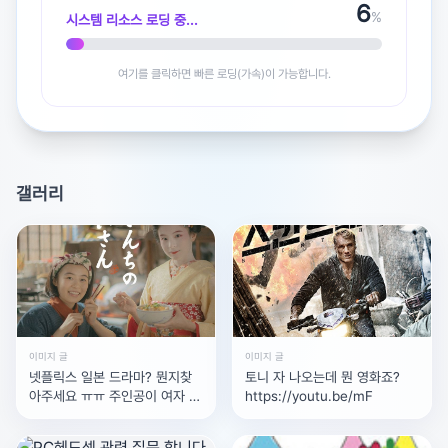
7
%
시스템 리소스 로딩 중...
여기를 클릭하면 빠른 로딩(가속)이 가능합니다.
광고 [X]를 누르면 내용이 해제됩니다
갤러리
이미지 글
이미지 글
넷플릭스 일본 드라마? 뭔지찾
토니 자 나오는데 뭔 영화죠?
아주세요 ㅠㅠ 주인공이 여자 2
https://youtu.be/mF
명이었는데 고등학교 졸업하고?