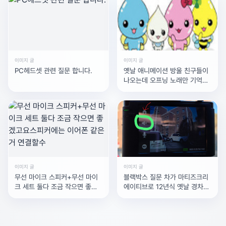
이미지 글
이미지 글
PC헤드셋 관련 질문 합니다.
옛날 애니메이션 방울 친구들이
나오는데 오프닝 노래만 기억나
요
이미지 글
이미지 글
무선 마이크 스피커+무선 마이
블랙박스 질문 차가 마티즈크리
크 세트 둘다 조금 작으면 좋겠
에이티브로 12년식 옛날 경차인
고요스피커에는 이어폰 같은거
데블랙박스가 있긴 한데, 녹화영
연결할수
상 소리는 안나오는것